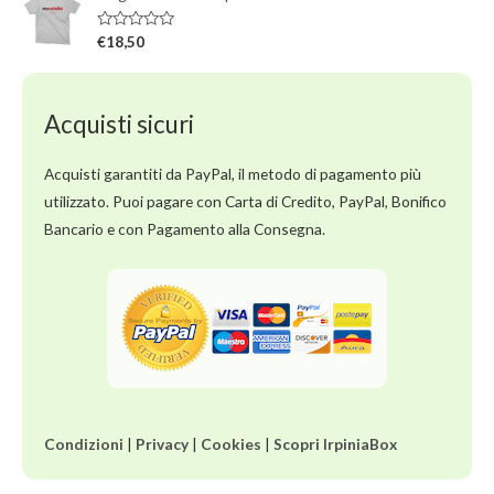
u
t
5
a
t
V
€
18,50
o
a
0
l
s
u
u
t
5
a
Acquisti sicuri
t
o
0
s
Acquisti garantiti da PayPal, il metodo di pagamento più
u
5
utilizzato. Puoi pagare con Carta di Credito, PayPal, Bonifico
Bancario e con Pagamento alla Consegna.
Condizioni
|
Privacy
|
Cookies
|
Scopri IrpiniaBox