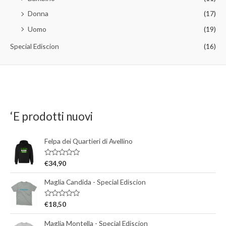
Donna
(17)
Uomo
(19)
Special Ediscion
(16)
‘E prodotti nuovi
Felpa dei Quartieri di Avellino
V
€
34,90
a
l
Maglia Candida - Special Ediscion
u
t
a
t
V
€
18,50
o
a
0
l
s
Maglia Montella - Special Ediscion
u