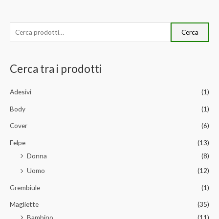
l
u
t
a
t
C
o
Cerca
0
s
e
u
5
r
Cerca tra i prodotti
c
a
Adesivi
(1)
:
Body
(1)
Cover
(6)
Felpe
(13)
Donna
(8)
Uomo
(12)
Grembiule
(1)
Magliette
(35)
Bambino
(11)