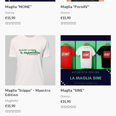
Maglia “NONE”
Maglia “PornAV”
Donna
Donna
€
15,90
€
15,90
V
V
a
a
l
l
u
u
t
t
a
a
t
t
o
o
0
0
s
s
u
u
5
5
Maglia “Scippo” – Maestro
Maglia “SINE”
Edition
Donna
Magliette
€
15,90
€
15,90
V
a
V