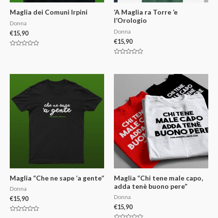
Maglia dei Comuni Irpini
‘A Maglia ra Torre ‘e
l’Orologio
Donna
Donna
€
15,90
€
15,90
V
a
V
l
a
u
l
t
u
a
t
t
a
o
t
0
o
s
0
u
s
5
u
5
Maglia “Che ne sape ‘a gente”
Maglia “Chi tene male capo,
adda tenè buono pere”
Donna
Donna
€
15,90
€
15,90
V