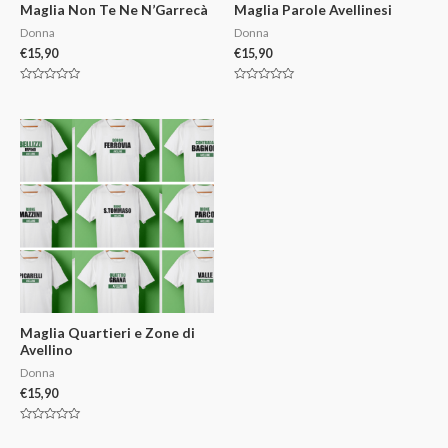
Maglia Non Te Ne N’Garrecà
Maglia Parole Avellinesi
Donna
Donna
€
15,90
€
15,90
V
V
a
a
l
l
u
u
t
t
a
a
t
t
o
o
0
0
s
s
u
u
5
5
Maglia Quartieri e Zone di
Avellino
Donna
€
15,90
V
a