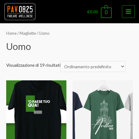
€
0,00
0
Main
Men
Home
/
Magliette
/ Uomo
Uomo
Visualizzazione di 19 risultati