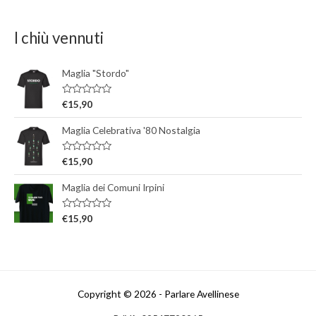
I chiù vennuti
Maglia "Stordo"
V
€
15,90
a
l
Maglia Celebrativa '80 Nostalgia
u
t
a
t
V
€
15,90
o
a
0
l
s
Maglia dei Comuni Irpini
u
u
t
5
a
t
V
€
15,90
o
a
0
l
s
u
u
t
5
a
t
o
0
Copyright © 2026 - Parlare Avellinese
s
u