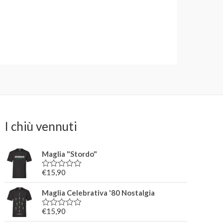
I chiù vennuti
Maglia "Stordo"
€
15,90
V
a
l
Maglia Celebrativa '80 Nostalgia
u
t
€
15,90
a
V
t
a