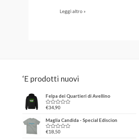
Migliori
Leggi altro »
Ristoranti
Italiani
a
Barcellona:
due
sono
avellinesi
‘E prodotti nuovi
Felpa dei Quartieri di Avellino
€
34,90
V
a
l
Maglia Candida - Special Ediscion
u
t
€
18,50
a
V
t
a