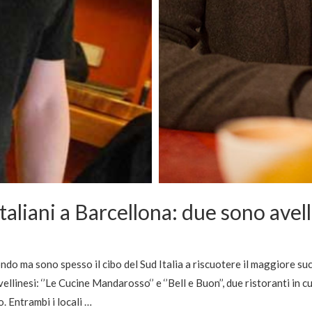
Italiani a Barcellona: due sono avell
ondo ma sono spesso il cibo del Sud Italia a riscuotere il maggiore succ
llinesi: ‘’Le Cucine Mandarosso‘’ e ‘’Bell e Buon’’, due ristoranti in cui
. Entrambi i locali …