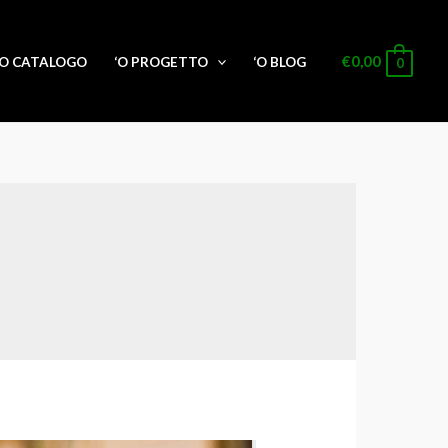
€
0,00
‘O CATALOGO
‘O PROGETTO
‘O BLOG
0