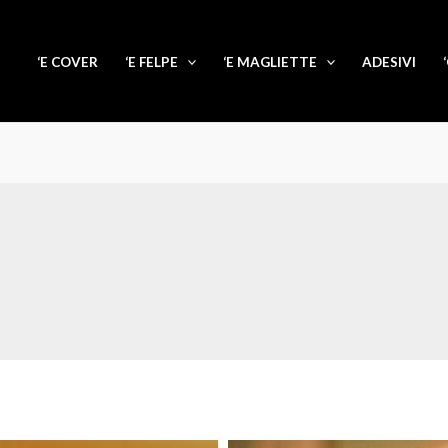
‘E COVER
‘E FELPE
‘E MAGLIETTE
ADESIVI