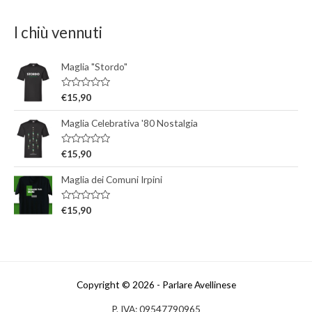
I chiù vennuti
Maglia "Stordo"
V
€
15,90
a
l
Maglia Celebrativa '80 Nostalgia
u
t
a
t
V
€
15,90
o
a
0
l
s
Maglia dei Comuni Irpini
u
u
t
5
a
t
V
€
15,90
o
a
0
l
s
u
u
t
5
a
t
o
0
Copyright © 2026 - Parlare Avellinese
s
u
P. IVA: 09547790965
5