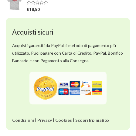
5
a
t
V
€
18,50
o
a
0
l
s
u
u
t
5
a
Acquisti sicuri
t
o
0
s
Acquisti garantiti da PayPal, il metodo di pagamento più
u
5
utilizzato. Puoi pagare con Carta di Credito, PayPal, Bonifico
Bancario e con Pagamento alla Consegna.
Condizioni
|
Privacy
|
Cookies
|
Scopri IrpiniaBox