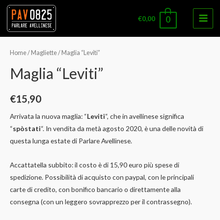
€
0,00
0
Main
Men
Home
/
Magliette
/ Maglia “Leviti”
Maglia “Leviti”
€
15,90
Arrivata la nuova maglia: “
Leviti
“, che in avellinese significa
“
spòstati
“. In vendita da metà agosto 2020, è una delle novità di
questa lunga estate di Parlare Avellinese.
Accattatella subbito: il costo è di 15,90 euro più spese di
spedizione. Possibilità di acquisto con paypal, con le principali
carte di credito, con bonifico bancario o direttamente alla
consegna (con un leggero sovrapprezzo per il contrassegno).