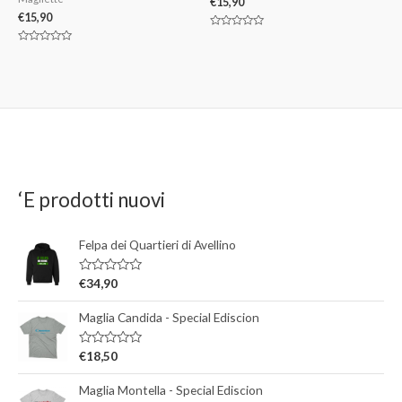
€
15,90
€
15,90
V
a
V
l
a
u
l
t
u
a
t
t
a
o
t
0
o
s
0
u
s
5
u
5
‘E prodotti nuovi
Felpa dei Quartieri di Avellino
V
€
34,90
a
l
Maglia Candida - Special Ediscion
u
t
a
t
V
€
18,50
o
a
0
l
s
Maglia Montella - Special Ediscion
u
u
t