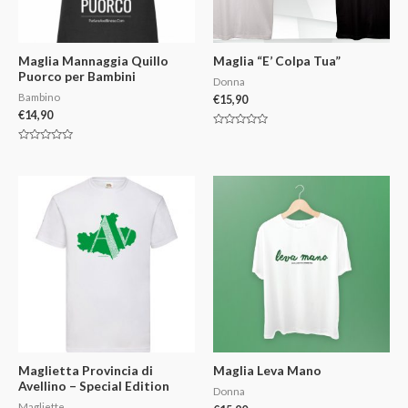
Maglia Mannaggia Quillo
Maglia “E’ Colpa Tua”
Puorco per Bambini
Donna
Bambino
€
15,90
€
14,90
V
a
V
l
a
u
l
t
u
a
t
t
a
o
t
0
o
s
0
u
s
5
u
5
Maglietta Provincia di
Maglia Leva Mano
Avellino – Special Edition
Donna
Magliette