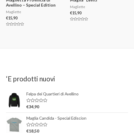
Avellino – Special Edition
Magliette
Magliette
€
15,90
€
15,90
V
a
V
l
a
u
l
t
u
a
t
t
a
o
t
0
o
s
0
u
s
5
u
5
‘E prodotti nuovi
Felpa dei Quartieri di Avellino
V
€
34,90
a
l
Maglia Candida - Special Ediscion
u
t
a
t
V
€
18,50
o