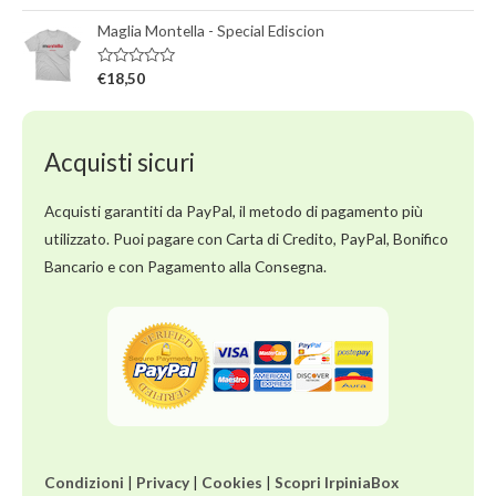
a
0
l
s
Maglia Montella - Special Ediscion
u
u
t
5
a
t
V
€
18,50
o
a
0
l
s
u
u
t
5
a
Acquisti sicuri
t
o
0
s
Acquisti garantiti da PayPal, il metodo di pagamento più
u
5
utilizzato. Puoi pagare con Carta di Credito, PayPal, Bonifico
Bancario e con Pagamento alla Consegna.
Condizioni
|
Privacy
|
Cookies
|
Scopri IrpiniaBox