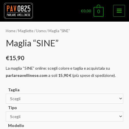
€
0,00
0
Main
Men
Home
/
Magliette
/
Uomo
/ Maglia “SINE”
Maglia “SINE”
€
15,90
La maglia “SINE” online: scegli colore e taglia e acquistala su
parlareavellinese.com
a soli
15,90 €
(più spese di spedizione).
Taglia
Tipo
Modello