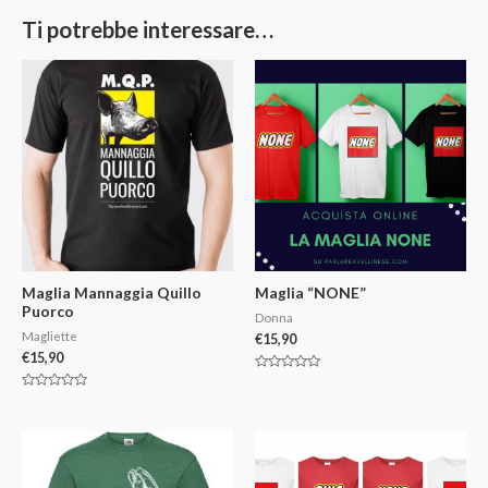
Ti potrebbe interessare…
Maglia Mannaggia Quillo
Maglia “NONE”
Puorco
Donna
Magliette
€
15,90
€
15,90
V
a
V
l
a
u
l
t
u
a
t
t
a
o
t
0
o