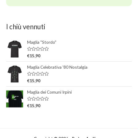
I chiù vennuti
Maglia "Stordo"
V
€
15,90
a
l
Maglia Celebrativa '80 Nostalgia
u
t
a
t
V
€
15,90
o
a
0
l
s
Maglia dei Comuni Irpini
u
u
t
5
a
t
V
€
15,90
o
a
0
l
s
u
u
t
5
a
t
o
0