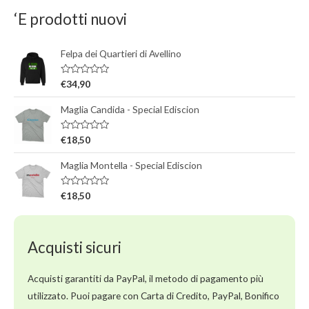
‘E prodotti nuovi
Felpa dei Quartieri di Avellino
V
€
34,90
a
l
Maglia Candida - Special Ediscion
u
t
a
t
V
€
18,50
o
a
0
l
s
Maglia Montella - Special Ediscion
u
u
t
5
a
t
V
€
18,50
o
a
0
l
s
u
u
t
5
a
Acquisti sicuri
t
o
0
s
Acquisti garantiti da PayPal, il metodo di pagamento più
u
5
utilizzato. Puoi pagare con Carta di Credito, PayPal, Bonifico