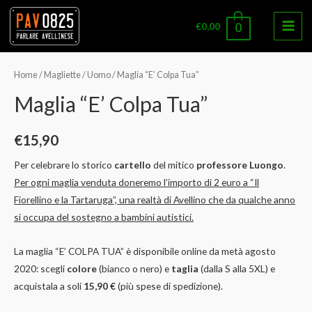
€
0,00
0
Main
Men
Home
/
Magliette
/
Uomo
/ Maglia “E’ Colpa Tua”
Maglia “E’ Colpa Tua”
€
15,90
Per celebrare lo storico
cartello
del mitico
professore Luongo
.
Per ogni maglia venduta doneremo l’importo di 2 euro a “Il
Fiorellino e la Tartaruga”, una realtà di Avellino che da qualche anno
si occupa del sostegno a bambini autistici.
La maglia “E’ COLPA TUA” è disponibile online da metà agosto
2020: scegli
colore
(bianco o nero) e
taglia
(dalla S alla 5XL) e
acquistala a soli
15,90 €
(più spese di spedizione).