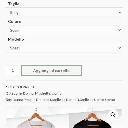
Taglia
Colore
Modello
Maglia
Aggiungi al carrello
"E'
Colpa
COD:
COLPA-TUA
Tua"
Categorie:
Donna
,
Magliette
,
Uomo
quantità
Tag:
Donna
,
Maglia Dialetto
,
Maglie da Donna
,
Maglie da Uomo
,
Uomo