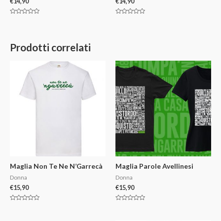
€
14,90
€
14,90
V
V
a
a
l
l
u
u
t
t
Prodotti correlati
a
a
t
t
o
o
0
0
s
s
u
u
5
5
Maglia Non Te Ne N’Garrecà
Maglia Parole Avellinesi
Donna
Donna
€
15,90
€
15,90
V
V
a
a
l
l