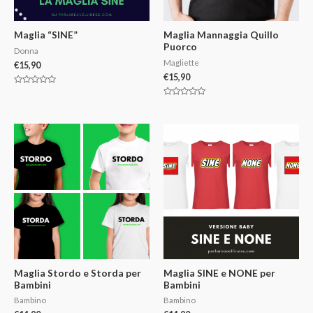
Maglia “SINE”
Maglia Mannaggia Quillo
Puorco
Donna
Magliette
€
15,90
€
15,90
V
a
V
l
a
u
l
t
u
a
t
t
a
o
t
0
o
s
0
u
s
5
u
5
Maglia Stordo e Storda per
Maglia SINE e NONE per
Bambini
Bambini
Bambino
Bambino