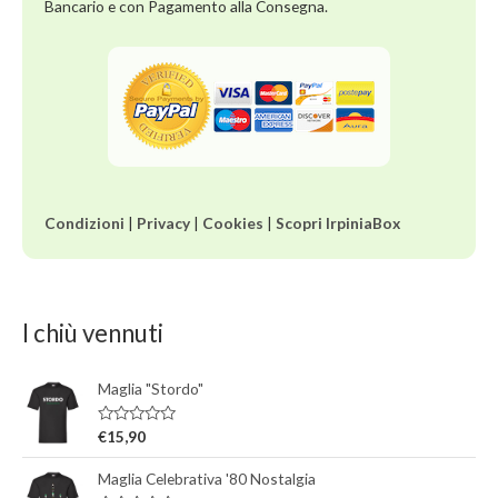
Bancario e con Pagamento alla Consegna.
Condizioni
|
Privacy
|
Cookies
|
Scopri IrpiniaBox
I chiù vennuti
Maglia "Stordo"
V
€
15,90
a
l
Maglia Celebrativa '80 Nostalgia
u
t