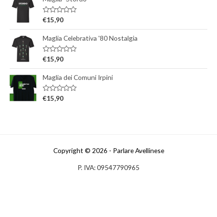
V
€
15,90
a
l
Maglia Celebrativa '80 Nostalgia
u
t
a
t
V
€
15,90
o
a
0
l
s
Maglia dei Comuni Irpini
u
u
t
5
a
t
V
€
15,90
o
a
0
l
s
u
u
t
5
a
t
o
0
Copyright © 2026 - Parlare Avellinese
s
u
P. IVA: 09547790965
5