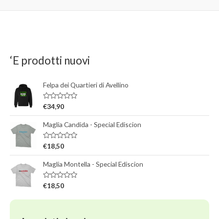
t
t
a
o
t
0
o
s
0
u
s
5
u
5
‘E prodotti nuovi
Felpa dei Quartieri di Avellino
V
€
34,90
a
l
Maglia Candida - Special Ediscion
u
t
a
t
V
€
18,50
o
a
0
l
s
Maglia Montella - Special Ediscion
u
u
t
5
a
t
V
€
18,50
o
a
0
l
s
u
u
t
5
a