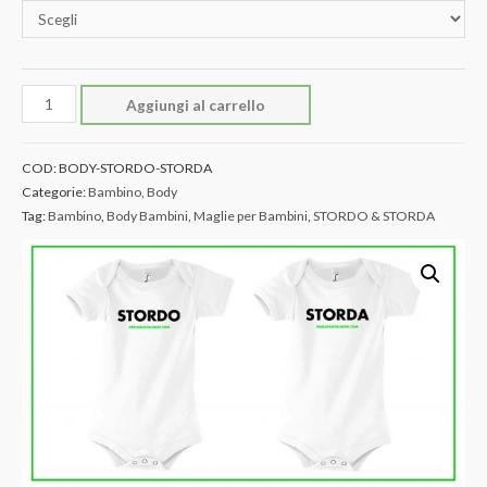
Body
Aggiungi al carrello
per
Bambini
COD:
BODY-STORDO-STORDA
STORDO
Categorie:
Bambino
,
Body
e
Tag:
Bambino
,
Body Bambini
,
Maglie per Bambini
,
STORDO & STORDA
STORDA
quantità