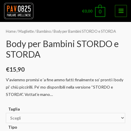
€
0,00
0
Main
Men
Home
/
Magliette
/
Bambino
/ Body per Bambini STORDO e STORDA
Body per Bambini STORDO e
STORDA
€
15,90
V’aviemmo promisi e ‘a fine ammo fatti: finalmente so’ pronti i body
pi’ chiù piccirilli. Pe’ mo disponIbili nella versione “STORDO e
STORDA”. Vottat’e mano…
Taglia
Tipo