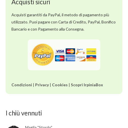
Acquisti sicuri
t
o
0
s
Acquisti garantiti da PayPal, il metodo di pagamento più
u
5
utilizzato. Puoi pagare con Carta di Credito, PayPal, Bonifico
Bancario e con Pagamento alla Consegna.
Condizioni
|
Privacy
|
Cookies
|
Scopri IrpiniaBox
I chiù vennuti
Maglia "Stordo"