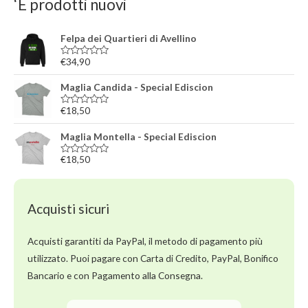
‘E prodotti nuovi
Felpa dei Quartieri di Avellino
€
34,90
V
a
l
Maglia Candida - Special Ediscion
u
t
a
€
18,50
V
t
a
o
l
Maglia Montella - Special Ediscion
0
u
s
t
u
a
€
18,50
V
5
t
a
o
l
0
u
s
t
u
Acquisti sicuri
a
5
t
o
0
Acquisti garantiti da PayPal, il metodo di pagamento più
s
u
utilizzato. Puoi pagare con Carta di Credito, PayPal, Bonifico
5
Bancario e con Pagamento alla Consegna.