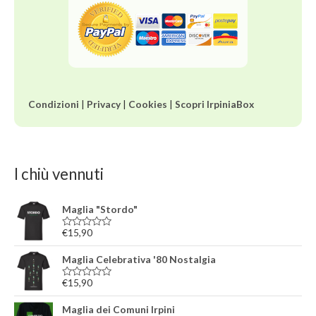
Condizioni
|
Privacy
|
Cookies
|
Scopri IrpiniaBox
I chiù vennuti
Maglia "Stordo"
€
15,90
V
a
l
Maglia Celebrativa '80 Nostalgia
u
t
a
€
15,90
V
t
a
o
l
Maglia dei Comuni Irpini
0
u