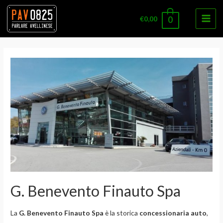
€
0,00
0
Main
Men
G. Benevento Finauto Spa
La
G. Benevento Finauto Spa
è la storica
concessionaria auto
,